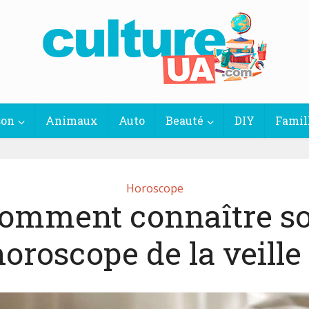
son
Animaux
Auto
Beauté
DIY
Famil
Horoscope
omment connaître s
horoscope de la veille 