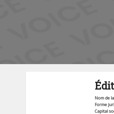
Édit
Nom de la 
Forme juri
Capital soc