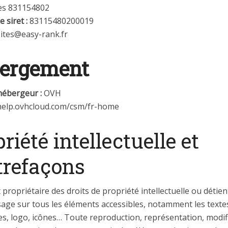
s 831154802
 siret :
83115480200019
sites@easy-rank.fr
ergement
hébergeur :
OVH
elp.ovhcloud.com/csm/fr-home
riété intellectuelle et
trefaçons
t propriétaire des droits de propriété intellectuelle ou détien
sage sur tous les éléments accessibles, notamment les texte
s, logo, icônes… Toute reproduction, représentation, modifi