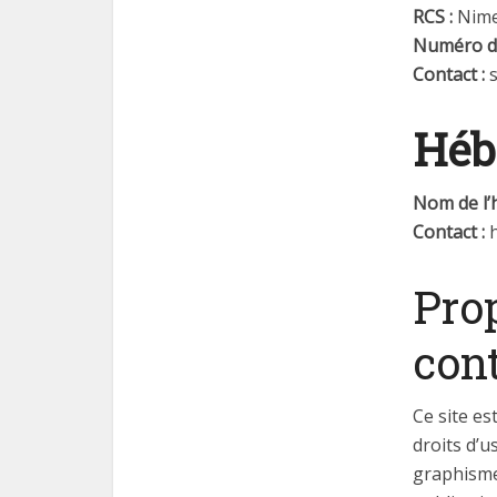
RCS :
Nime
Numéro de
Contact :
Héb
Nom de l’
Contact :
h
Prop
con
Ce site es
droits d’u
graphisme