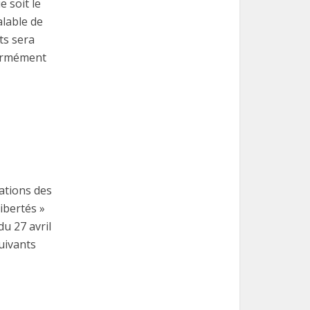
e soit le
alable de
ts sera
formément
mations des
ibertés »
u 27 avril
uivants