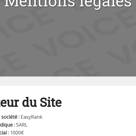
Mentions légales
eur du Site
société :
EasyRank
dique :
SARL
ial :
1000€