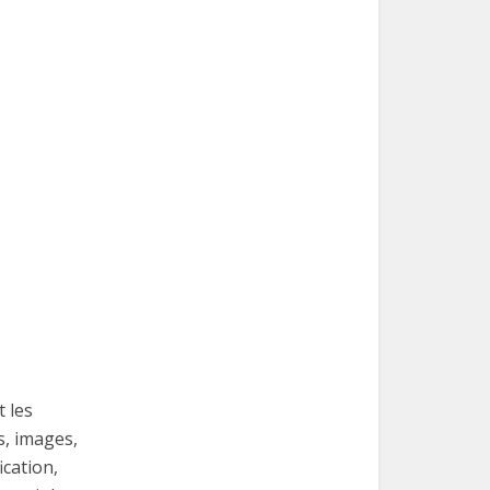
t les
s, images,
cation,