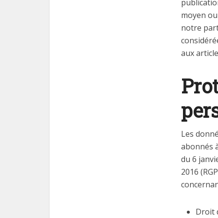
publicatio
moyen ou l
notre part
considéré
aux articl
Pro
per
Les donnée
abonnés à 
du 6 janv
2016 (RGPD
concernan
Droit 