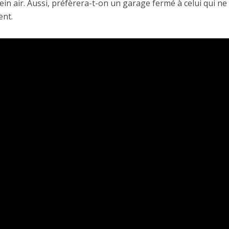
in air. Aussi, préfèrera-t-on un garage fermé à celui qui ne 
ent.