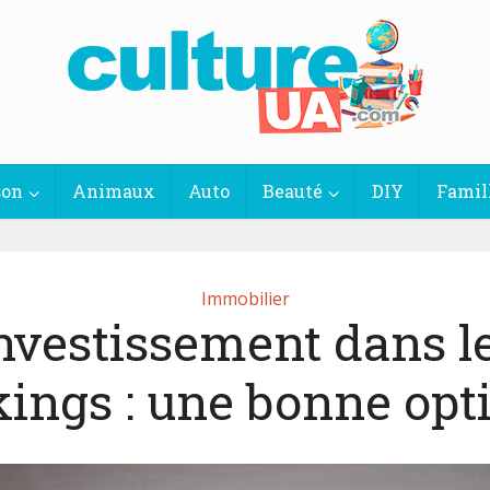
son
Animaux
Auto
Beauté
DIY
Famil
Immobilier
nvestissement dans l
ings : une bonne opt