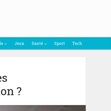
le
Jeux
Santé
Sport
Tech
es
ion ?