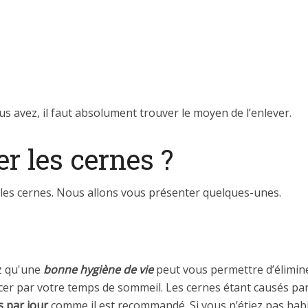
s avez, il faut absolument trouver le moyen de l’enlever.
r les cernes ?
r les cernes. Nous allons vous présenter quelques-unes.
ez qu'une
bonne hygiène de vie
peut vous permettre d’élimine
er par votre temps de sommeil. Les cernes étant causés pa
s par jour
comme il est recommandé. Si vous n’étiez pas hab