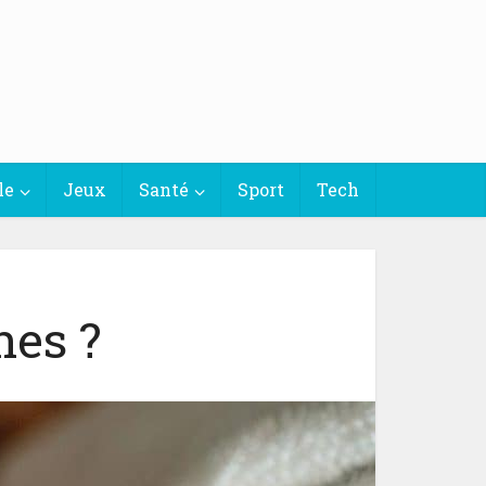
le
Jeux
Santé
Sport
Tech
nes ?