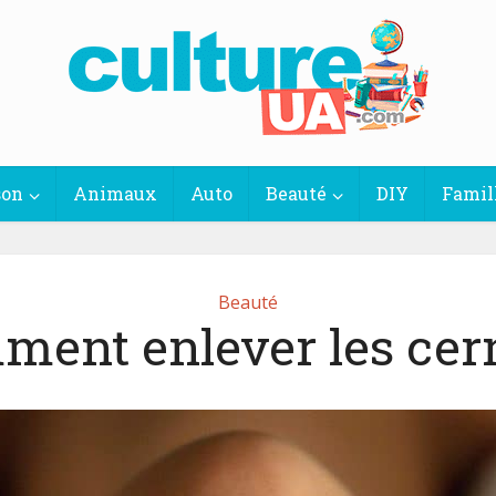
son
Animaux
Auto
Beauté
DIY
Famil
Beauté
ent enlever les cer