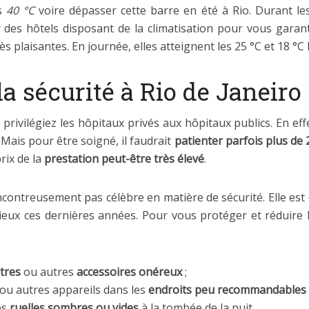
es
40 °C
voire dépasser cette barre en été à Rio. Durant les 
r des hôtels disposant de la climatisation pour vous garanti
 plaisantes. En journée, elles atteignent les 25 °C et 18 °C l
la sécurité à Rio de Janeiro
privilégiez les hôpitaux privés aux hôpitaux publics. En eff
Mais pour être soigné, il faudrait
patienter parfois plus de
rix de la
prestation peut-être très élevé
.
encontreusement pas célèbre en matière de sécurité. Elle es
ieux ces dernières années. Pour vous protéger et réduire l
tres
ou autres
accessoires onéreux
;
ou autres appareils dans les
endroits peu recommandables
es
ruelles sombres ou vides
à la tombée de la nuit