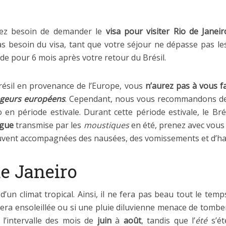
ez besoin de demander le
visa pour visiter Rio de Janeir
as besoin du visa, tant que votre séjour ne dépasse pas le
de pour 6 mois après votre retour du Brésil.
Brésil en provenance de l’Europe, vous
n’aurez pas à vous fa
yageurs européens
. Cependant, nous vous recommandons de 
io en période estivale. Durant
cette période estivale, le Br
ngue
transmise par les
moustiques
en été, prenez avec vous 
souvent accompagnées des nausées, des vomissements et d’hal
de Janeiro
 d’un climat tropical. Ainsi, il ne fera pas beau tout le tem
 sera ensoleillée ou si une pluie diluvienne menace de tomber
 l’intervalle des mois de
juin
à
août
, tandis que l’
été
s’ét