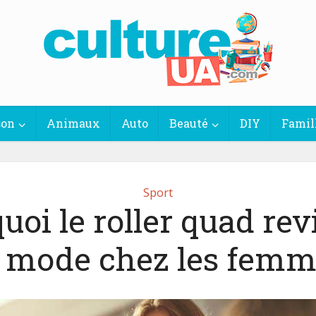
son
Animaux
Auto
Beauté
DIY
Famil
Sport
uoi le roller quad revi
a mode chez les femm