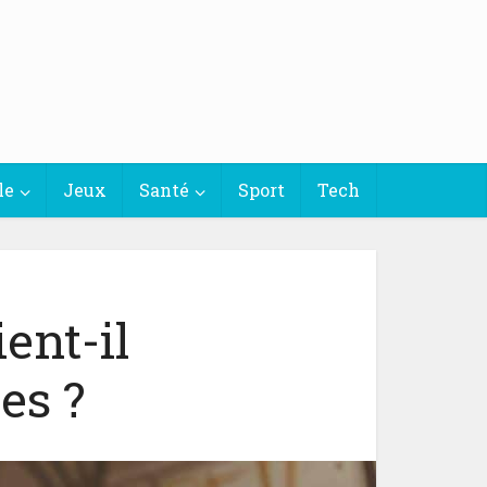
le
Jeux
Santé
Sport
Tech
ent-il
es ?