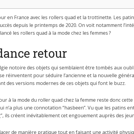
ur en France avec les rollers quad et la trottinette. Les patin
cès depuis le printemps de 2020. On voit notamment l’intér
relancé les rollers quad à la mode chez les femmes ?
dance retour
gie notoire des objets qui semblaient être tombés aux oubliet
 se réinventent pour séduire l’ancienne et la nouvelle génér
t des versions modernes de ces objets qui font le buzz.
tour à la mode du roller quad chez la femme reste donc cette
 qui n’a plus une connotation “hasbeen”. Vu que les patins en
g”, ils créent inévitablement cet engouement auprès des je
lacer de manière pratique tout en faisant une activité physiq