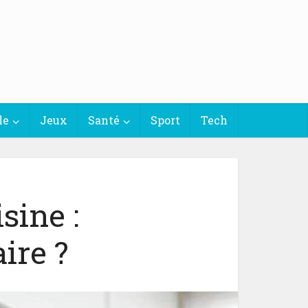
le
Jeux
Santé
Sport
Tech
sine :
ire ?