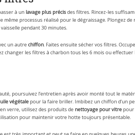
passer à un
lavage plus précis
des filtres. Rincez-les suffis
 le même processus réalisé pour le dégraissage. Plongez de n
e vaisselle pendant 30 minutes.
avec un autre
chiffon
. Faites ensuite sécher vos filtres. Occu
ez changer les filtres à charbon tous les 6 mois ou effectue
auté, poursuivez l’entretien après avoir monté tout le matéri
uile végétale
pour la faire briller. Imbibez un chiffon d’un pe
e en verre, utilisez des produits de
nettoyage pour vitre
pour 
ilisation pour maintenir votre hotte toujours présentable.
te est très important et peut se faire en quelques heures une