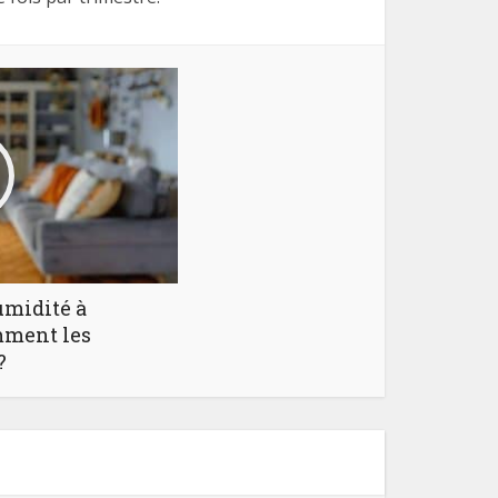
umidité à
omment les
?