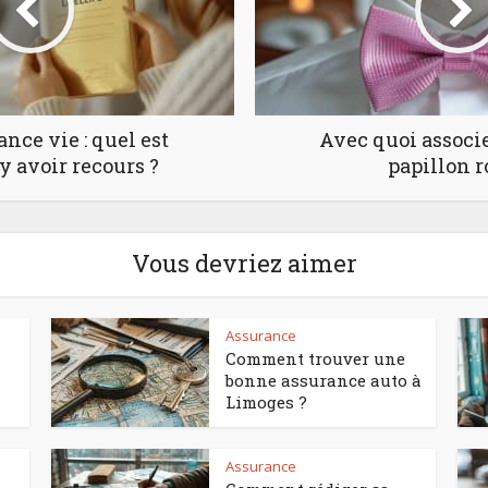
nce vie : quel est
Avec quoi associ
’y avoir recours ?
papillon r
Vous devriez aimer
Assurance
Comment trouver une
bonne assurance auto à
Limoges ?
Assurance