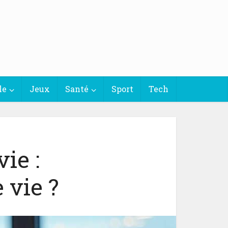
le
Jeux
Santé
Sport
Tech
ie :
 vie ?