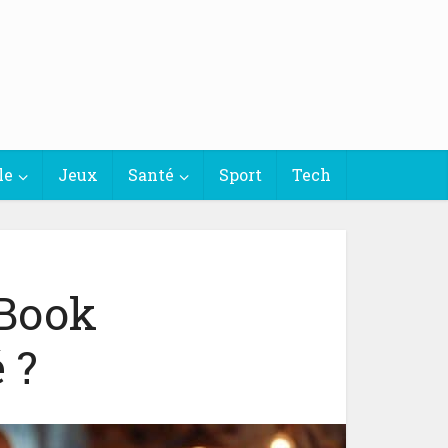
le
Jeux
Santé
Sport
Tech
cBook
 ?