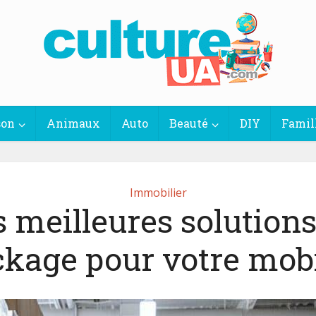
son
Animaux
Auto
Beauté
DIY
Famil
Immobilier
s meilleures solutions
ckage pour votre mobi