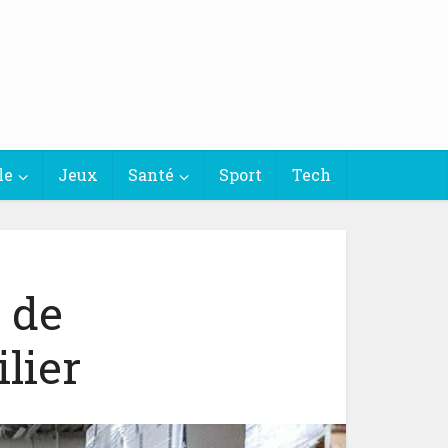
le
Jeux
Santé
Sport
Tech
 de
lier