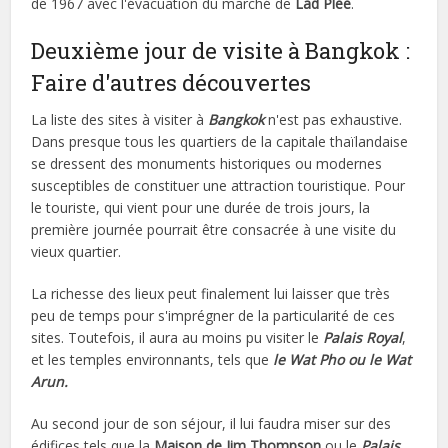
de 1967 avec l'évacuation du marché de
Lad Plee
.
Deuxième jour de visite à Bangkok :
Faire d'autres découvertes
La liste des sites à visiter à
Bangkok
n'est pas exhaustive.
Dans presque tous les quartiers de la capitale thaïlandaise
se dressent des monuments historiques ou modernes
susceptibles de constituer une attraction touristique. Pour
le touriste, qui vient pour une durée de trois jours, la
première journée pourrait être consacrée à une visite du
vieux quartier.
La richesse des lieux peut finalement lui laisser que très
peu de temps pour s'imprégner de la particularité de ces
sites. Toutefois, il aura au moins pu visiter le
Palais Royal
,
et les temples environnants, tels que
le Wat Pho ou le Wat
Arun.
Au second jour de son séjour, il lui faudra miser sur des
édifices tels que la
Maison de Jim Thompson
ou le
Palais