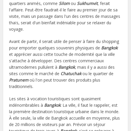
quartiers animés, comme
Silom
ou
Sukhumvit
, ferait
l'affaire. Peut-être faudrait-il le faire au premier jour de sa
visite, mais un passage dans l'un des centres de massages
thaïs, serait d'un bienfait indéniable pour se relaxer du
voyage.
Avant de partir, il serait utile de penser à faire du shopping
pour emporter quelques souvenirs physiques de
Bangkok
et apprécier aussi cette touche de modernité que la ville
s'attache à développer. Des centres commerciaux
ultramodernes pullulent à
Bangkok
, mais il y a aussi des
sites comme le marché de
Chatuchak
ou le quartier de
Pratunem
où l'on peut trouver des produits plus
traditionnels.
Les sites à vocation touristiques sont quasiment
indénombrables à
Bangkok
. La ville, il faut le rappeler, est
la première destination touristique urbaine dans le monde.
À elle seule,
la ville de Bangkok
accueille en moyenne, plus
de 20 millions de visiteurs par an. Prévoir un séjour
touristique de trois jours à
Bangkok
, c'est se préparer à