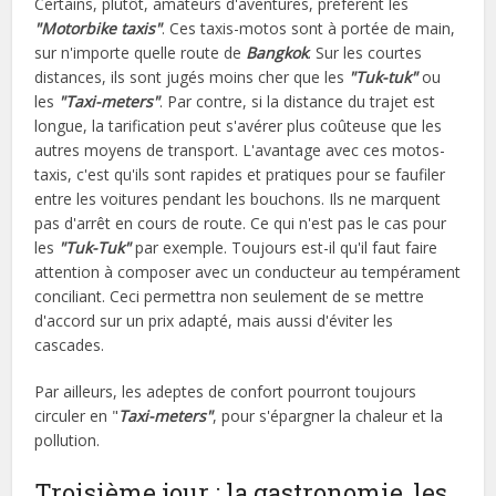
Certains, plutôt, amateurs d'aventures, préfèrent les
"Motorbike taxis"
. Ces taxis-motos sont à portée de main,
sur n'importe quelle route de
Bangkok
. Sur les courtes
distances, ils sont jugés moins cher que les
"Tuk-tuk"
ou
les
"Taxi-meters"
. Par contre, si la distance du trajet est
longue, la tarification peut s'avérer plus coûteuse que les
autres moyens de transport. L'avantage avec ces motos-
taxis, c'est qu'ils sont rapides et pratiques pour se faufiler
entre les voitures pendant les bouchons. Ils ne marquent
pas d'arrêt en cours de route. Ce qui n'est pas le cas pour
les
"Tuk-Tuk"
par exemple. Toujours est-il qu'il faut faire
attention à composer avec un conducteur au tempérament
conciliant. Ceci permettra non seulement de se mettre
d'accord sur un prix adapté, mais aussi d'éviter les
cascades.
Par ailleurs, les adeptes de confort pourront toujours
circuler en "
Taxi-meters"
, pour s'épargner la chaleur et la
pollution.
Troisième jour : la gastronomie, les