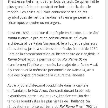
V,
est essentiellement bâti en bois de teck. Ce qui en fait le
plus grand bâtiment construit en bois de teck, dans le
monde. Les salles du Palais contiennent des objets
symboliques de l'art thaïlandais faits en argenterie, en
céramique, en ivoire ou en argent.
C'est en 1897, de retour d'un périple en Europe, que le
Roi
Rama V
lance le projet de construction de ce joyau
architectural. Le Palais Vimanmak fera l'objet de plusieurs
rénovations, jusqu'à sa rénovation finale, à partir de 1982.
Lors de la commémoration du bicentenaire de Bangkok, la
Reine Sirkit
reçut la permission du
Roi Rama IX,
de
transformer l'édifice en musée. Le projet de la Reine visait
à y conserver la mémoire personnelle de Rama IX, ainsi
que des objets précieux de la culture thaïlandaise.
Autre bijou architectural bouddhiste dans la capitale
thaïlandaise, le
Wat Arun.
Construit durant la période
d'Ayutthaya, entre 1351 et 1767, l'édifice est l'un des
temples bouddhistes les plus visités de
Thaïlande
. Sa
rénovation remonte au règne du
Roi Rama II
, en 1792. Le