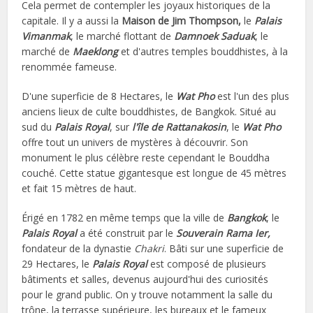
Cela permet de contempler les joyaux historiques de la
capitale. Il y a aussi la
Maison de Jim Thompson,
le
Palais
Vimanmak
, le marché flottant de
Damnoek Saduak
, le
marché de
Maeklong
et d'autres temples bouddhistes, à la
renommée fameuse.
D'une superficie de 8 Hectares, le
Wat Pho
est l'un des plus
anciens lieux de culte bouddhistes, de Bangkok. Situé au
sud du
Palais Royal
, sur
l'île de Rattanakosin
, le
Wat Pho
offre tout un univers de mystères à découvrir. Son
monument le plus célèbre reste cependant le Bouddha
couché. Cette statue gigantesque est longue de 45 mètres
et fait 15 mètres de haut.
Érigé en 1782 en même temps que la ville de
Bangkok
, le
Palais Royal
a été construit par le
Souverain Rama Ier,
fondateur de la dynastie
Chakri
. Bâti sur une superficie de
29 Hectares, le
Palais Royal
est composé de plusieurs
bâtiments et salles, devenus aujourd'hui des curiosités
pour le grand public. On y trouve notamment la salle du
trône, la terrasse supérieure, les bureaux et le fameux