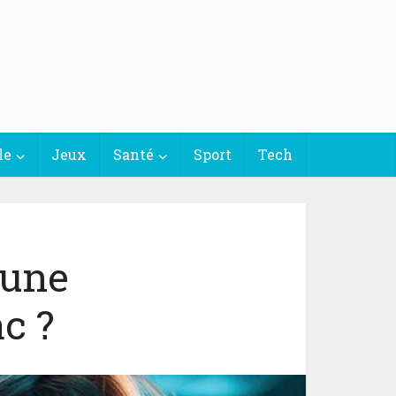
le
Jeux
Santé
Sport
Tech
 une
c ?