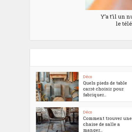
Y’a t’il un 
le tél
Déco
Quels pieds de table
carré choisir pour
fabriquer...
Déco
Comment trouver une
chaise de salle a
manger...