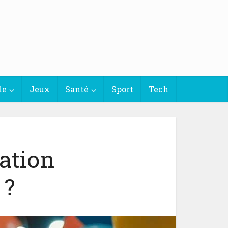
le
Jeux
Santé
Sport
Tech
ation
 ?