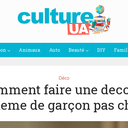
son
Animaux
Auto
Beauté
DIY
Famil
Déco
mment faire une deco
eme de garçon pas c