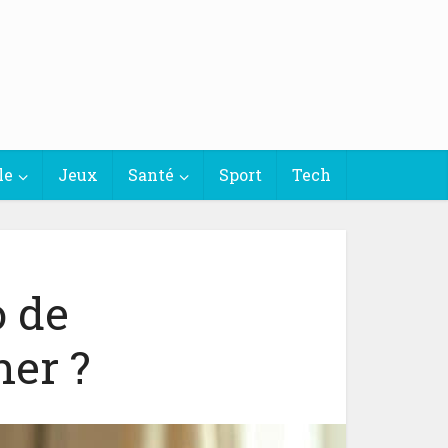
le
Jeux
Santé
Sport
Tech
 de
her ?