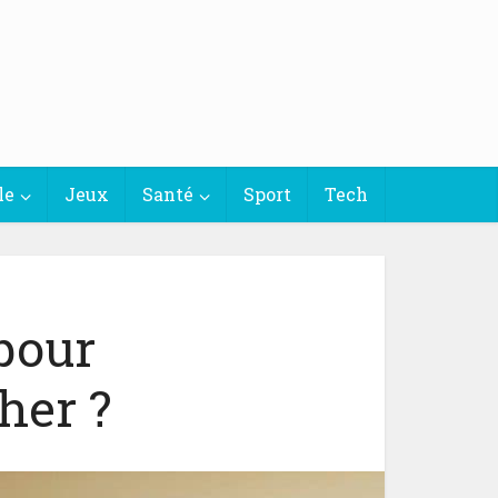
le
Jeux
Santé
Sport
Tech
 pour
her ?