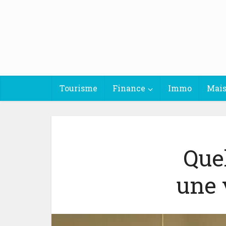
Tourisme
Finance
Immo
Mai
Quel
une 