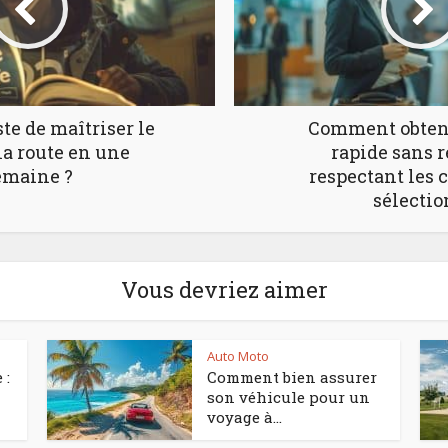
ste de maîtriser le
Comment obteni
la route en une
rapide sans r
emaine ?
respectant les c
sélectio
Vous devriez aimer
Auto Moto
 :
Comment bien assurer
son véhicule pour un
voyage à...