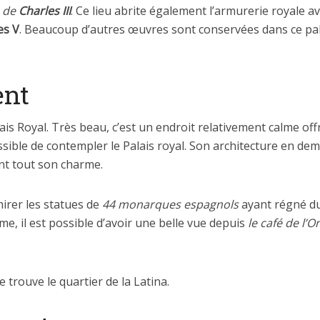
e de
Charles III
. Ce lieu abrite également l’armurerie royale a
es V
. Beaucoup d’autres œuvres sont conservées dans ce pa
ent
ais Royal. Très beau, c’est un endroit relativement calme off
ossible de contempler le Palais royal. Son architecture en demi
ont tout son charme.
irer les statues de
44 monarques
espagnols
ayant régné du
me, il est possible d’avoir une belle vue depuis
le café de l’O
e trouve le quartier de la Latina.