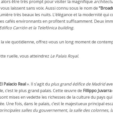
 alors être très prompt pour visiter la magnifique
architectu
 vous laissent sans voix. Aussi connu sous le nom de
“Broad
lumière très beaux les nuits. L’élégance et la modernité qui c
les cafés environnants en profitent suffisamment. Deux imm
Edifico Carrión et la Telefónica building.
 la vie quotidienne, offrez-vous un long moment de contempl
te ruelle, vous atteindrez
Le Palais Royal.
El Palacio Real
». Il s’agit du
plus grand édifice de Madrid
ave
le, c’est le plus grand palais. Cette œuvre de
Fillippo Juvarra
ont mises en vedette les richesses de la culture du pays qui 
e. Une fois, dans le palais, c’est le majestueux principal esca
principales salles du gouvernement, la salle des colonnes, la 