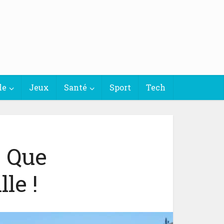
le
Jeux
Santé
Sport
Tech
! Que
le !