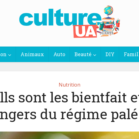
son
Animaux
Auto
Beauté
DIY
Famil
Nutrition
ls sont les bientfait e
ngers du régime palé