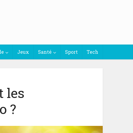
le
Jeux
Santé
Sport
Tech
t les
o ?