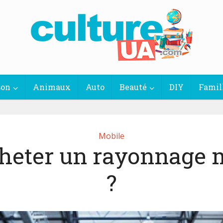
son
Animaux
Auto
Beauté
DIY
Famil
Mobile
heter un rayonnage 
?