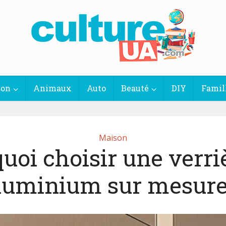
son
Animaux
Auto
Beauté
DIY
Famil
Maison
uoi choisir une verri
luminium sur mesure