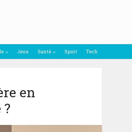
le
Jeux
Santé
Sport
Tech
ère en
 ?