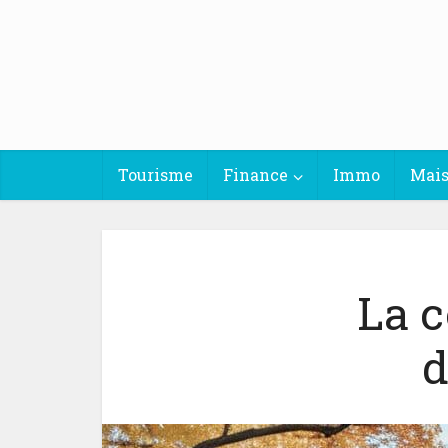
Tourisme
Finance
Immo
Mai
La c
d