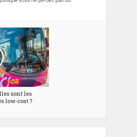
 puisque vous ne perdez pas du
lles sont les
s low-cost ?