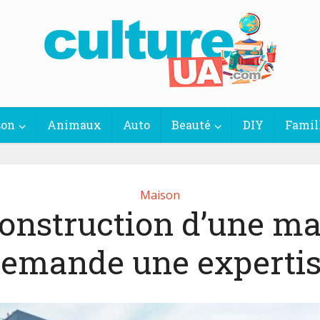
son
Animaux
Auto
Beauté
DIY
Famil
Maison
onstruction d’une m
emande une experti