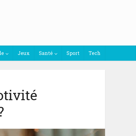
le
Jeux
Santé
Sport
Tech
tivité
?