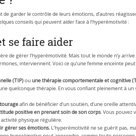
 de garder le contrôle de leurs émotions, d’autres réagisse
lques conseils qui peuvent aider face à l’hyperémotivité :
t se faire aider
re de gérer l’hyperémotivité. Mais tout le monde n’y arrive 
ones, interviennent. Voici ce qu’une femme enceinte peut f
nelle (TIP)
ou
une thérapie comportementale et cognitive (
une quelconque thérapie. En vous confiant pleinement à un 
ntourage
afin de bénéficier d’un soutien, d’une oreille attenti
attitude positive en prenant soin de son corps
. Vous pouvez v
activité physique régulière.
ir gérer ses émotions.
L’hyperémotivité ne se guérit pas, mai
nne hyperémotive peut apprendre, comme toute personne ord