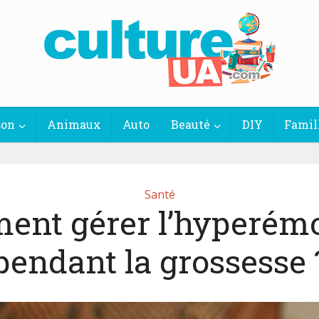
son
Animaux
Auto
Beauté
DIY
Famil
Santé
nt gérer l’hyperémo
pendant la grossesse 